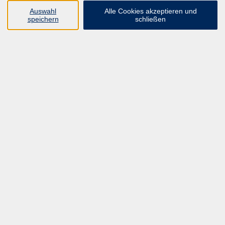
Auswahl
Alle Cookies akzeptieren und
Ergebnisse filtern
speichern
schließen
mehr laden
Fasziengym und aktive Faszienarbeit
Aktive Faszienarbeit für mehr Beweglichkeit und
Körperstabilität
Sa. 17.04.2027 09:00
HYBRIDKURS
Lehrteam Scí
Drums Alive® Theradrum
Modul 1
Sa. 17.04.2027 10:00
Hannover