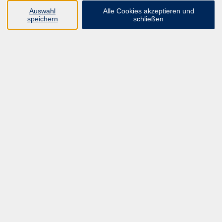
Auswahl
Alle Cookies akzeptieren und
Ergebnisse filtern
speichern
schließen
mehr laden
Physio Pelvica: Physiotherapie bei
Funktionsstörungen im Becken
Therapiekurs 2
Fr. 05.11.2027 09:00
Hannover
AG GGUP Lehrteam
Viszerale Techniken
Hals, Thorax, Diaphragma und subdiaphragmale Organe
Fr. 05.11.2027 09:00
HYBRIDKURS