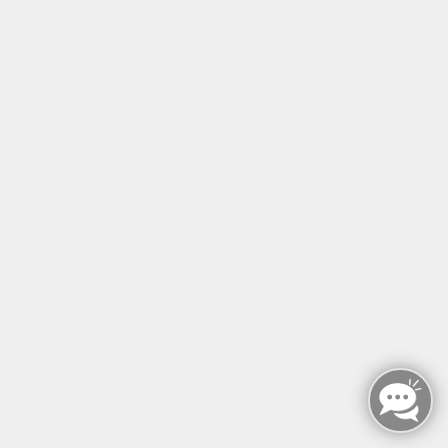
PNF – anerkannter Aufbaukurs und Prüfung
Weiterbildung PNF – Aufbaukurs und Prüfung
Fr. 17.12.2027 11:00
Hannover
N.A.P. Akademie
Myofascial - Release/ Integrationskurs
Wirbelsäule
Fr. 21.01.2028 14:00
Hannover
Rainer Wannack