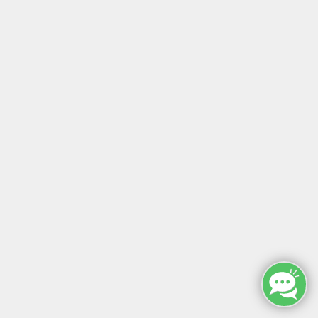
KONTAKT
Inhalte
↩
ALLE KURSE
MANUELLE THERAPIE
ZERTIFIKATSKURSE
E-LEARNINGS
ERGOKONZEPT
KONTAKT
SONST SO
MFZ HANNOVER GMBH & CO KG