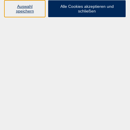
Auswahl
Alle Cookies akzeptieren und
Ergebnisse filtern
speichern
schließen
mehr laden
Sportphysiotherapie
Sportphysiotherapie 5 Integration in der
Sportphysiotherapie
Fr. 26.11.2027 09:00
Hannover
Physio-Akademie gGmbH Lehrteam AGS
McKenzie Teil D:
HWS/ BWS ll und obere Extremität
Fr. 26.11.2027 09:00
Hannover