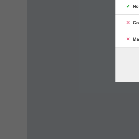
No
Go
Ma