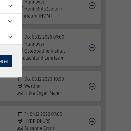
Hannover
indung
Henk Brils (Leiter)
Lehrteam INOMT
Do. 03.12.2026 09:00
Hannover
Osteopathie Institut
Deutschland Lehrteam
ießen
Do. 03.12.2026 10:00
Werther
Hilke Engel-Majer
Fr. 04.12.2026 09:00
HYBRIDKURS
Susanne Cranz