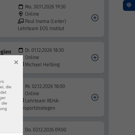
Mo. 30.11.2026 19:30
Online
Paul Inama (Leiter)
Lehrteam EOS Institut
Di. 01.12.2026 18:30
egien
Online
×
Michael Helbing
rs
Mi. 02.12.2026 18:00
ei, die
ndet
Online
ger
Lehrteam REHA-
 die
diesportstrategen
dung
Do. 03.12.2026 09:00