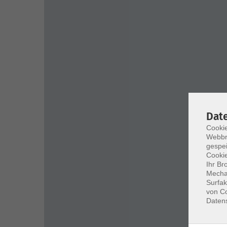
Dat
Cookie
Webbr
gespei
Cookie
Ihr Br
Mechan
Surfak
von Co
Daten