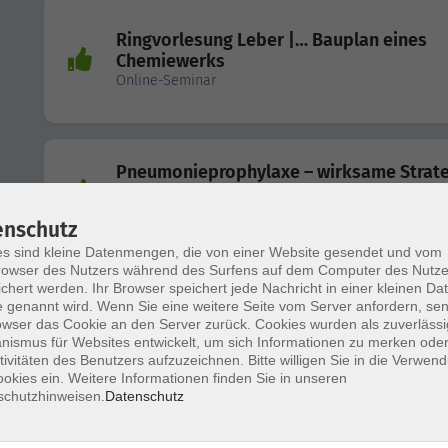
Ringvorlesung Leber |… Bauplan eines
Chemiewerks
Online-Seminar
Pneumonieprophylaxe – wirksame Strat
zur Vorbeugung
Online-Seminar
enschutz
s sind kleine Datenmengen, die von einer Website gesendet und vom
owser des Nutzers während des Surfens auf dem Computer des Nutze
chert werden. Ihr Browser speichert jede Nachricht in einer kleinen Dat
 genannt wird. Wenn Sie eine weitere Seite vom Server anfordern, se
Entzündungen und Darmgesundheit
owser das Cookie an den Server zurück. Cookies wurden als zuverlässi
Ernährung als Schlüssel zur Prävention
ismus für Websites entwickelt, um sich Informationen zu merken oder
tivitäten des Benutzers aufzuzeichnen. Bitte willigen Sie in die Verwen
okies ein. Weitere Informationen finden Sie in unseren
schutzhinweisen.
Datenschutz