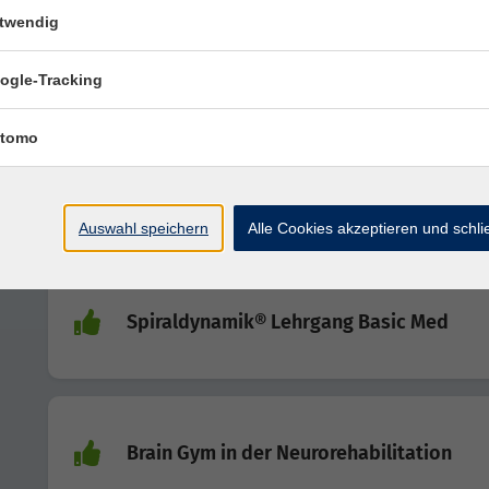
Manuelle Therapie
twendig
Zertifikatsausbildung - Manuelle Konzepte, in Verb
mit Orthopädische Medizin nach Cyriax
ogle-Tracking
tomo
CranioSacrale Therapie 2
Schädelbasis & Gesichtsschädel
Auswahl speichern
Alle Cookies akzeptieren und schl
Spiraldynamik® Lehrgang Basic Med
Brain Gym in der Neurorehabilitation