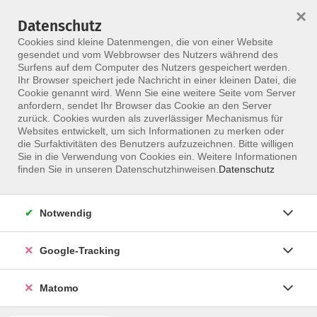
×
Datenschutz
Menü
Cookies sind kleine Datenmengen, die von einer Website
gesendet und vom Webbrowser des Nutzers während des
Surfens auf dem Computer des Nutzers gespeichert werden.
Ihr Browser speichert jede Nachricht in einer kleinen Datei, die
Skip to main content
Cookie genannt wird. Wenn Sie eine weitere Seite vom Server
Lehrteam AGS, Physio-
anfordern, sendet Ihr Browser das Cookie an den Server
zurück. Cookies wurden als zuverlässiger Mechanismus für
Akademie gGmbH
Websites entwickelt, um sich Informationen zu merken oder
die Surfaktivitäten des Benutzers aufzuzeichnen. Bitte willigen
Sie in die Verwendung von Cookies ein. Weitere Informationen
finden Sie in unseren Datenschutzhinweisen.
Datenschutz
Sportphysiotherapie
Sportphysiotherapie 4 Athletiktrainer
Fr. 18.09.2026 09:00
Notwendig
Hannover
Physio-Akademie gGmbH Lehrteam AGS
Google-Tracking
Matomo