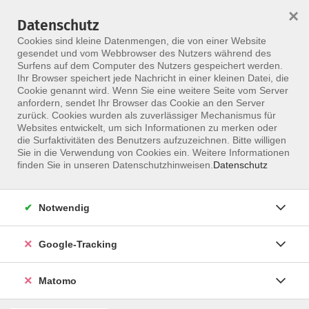
×
Datenschutz
Menü
Cookies sind kleine Datenmengen, die von einer Website
gesendet und vom Webbrowser des Nutzers während des
Surfens auf dem Computer des Nutzers gespeichert werden.
Ihr Browser speichert jede Nachricht in einer kleinen Datei, die
Skip to main content
Cookie genannt wird. Wenn Sie eine weitere Seite vom Server
Datenschutzerklärung
anfordern, sendet Ihr Browser das Cookie an den Server
zurück. Cookies wurden als zuverlässiger Mechanismus für
Websites entwickelt, um sich Informationen zu merken oder
die Surfaktivitäten des Benutzers aufzuzeichnen. Bitte willigen
Sie in die Verwendung von Cookies ein. Weitere Informationen
Präambel
finden Sie in unseren Datenschutzhinweisen.
Datenschutz
Diese Datenschutzerklärung dient der Information der
Nutzer dieser Website über die Art, den Umfang und den
Notwendig
Zweck der Erhebung und Verwendung
personenbezogener Daten durch uns, als Betreiber
Google-Tracking
dieser Webseite.
Wir nehmen den Datenschutz sehr ernst. Die Verarbeitung
Matomo
und Nutzung von personenbezogenen Daten erfolgt durch