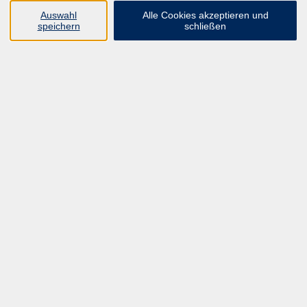
UNSER FORTBILDUNGSHEFT
Auswahl
Alle Cookies akzeptieren und
HYBRID SEMINARE
speichern
schließen
ONLINE SCHULUNGEN
KURSE FÜR JEDERMANN
ANMELDEPROBLEME?
E-LEARNINGS
MANUELLE THERAPIE
UNSER FORTBILDUNGSHEFT
MFZ MÖNCHENGLADBACH
ERGOKONZEPT
UNSERE DOZIERENDE
KONTAKT
Inhalte