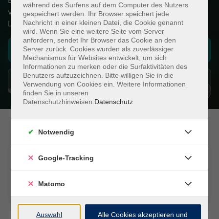
Ergotherapie und weitere medizinische Fachbereiche,
während des Surfens auf dem Computer des Nutzers
von fundierten Zertifikatskursen bis zu kompakten
gespeichert werden. Ihr Browser speichert jede
Hybrid-Konzept ansehen
Nachricht in einer kleinen Datei, die Cookie genannt
Live-Seminaren.
wird. Wenn Sie eine weitere Seite vom Server
anfordern, sendet Ihr Browser das Cookie an den
Server zurück. Cookies wurden als zuverlässiger
Fortbildungen durchsuchen
Mechanismus für Websites entwickelt, um sich
Informationen zu merken oder die Surfaktivitäten des
Benutzers aufzuzeichnen. Bitte willigen Sie in die
Beratung anfragen
Verwendung von Cookies ein. Weitere Informationen
finden Sie in unseren
Datenschutzhinweisen.
Datenschutz
Notwendig
MFZ Hannover Fortbildungen, CMD-Kurse, Zertifikatskur
Google-Tracking
Programm
Empfehlung
Fortbildungsheft
CMD-Kurse ansehen
bestellen (2026)
Matomo
Auswahl
Alle Cookies akzeptieren und