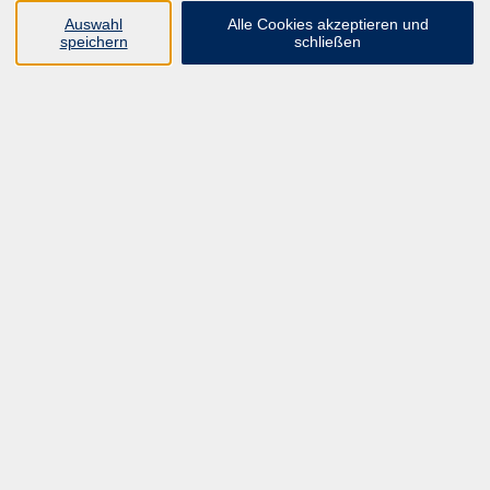
Auswahl
Alle Cookies akzeptieren und
speichern
schließen
Programm
ALLE KURSE
UNSER FORTBILDUNGSHEFT
HYBRID SEMINARE
ONLINE SCHULUNGEN
KURSE FÜR JEDERMANN
ANMELDEPROBLEME?
E-LEARNINGS
MANUELLE THERAPIE
UNSER FORTBILDUNGSHEFT