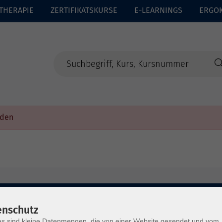
THERAPIE
ZERTIFIKATSKURSE
E-LEARNINGS
ERGO
rden
enschutz
s sind kleine Datenmengen, die von einer Website gesendet und vom