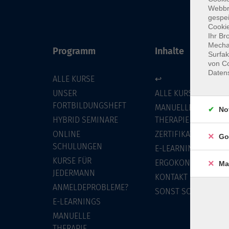
Webbr
gespei
Cookie
Ihr Br
Mechan
Programm
Inhalte
Surfak
von Co
Daten
ALLE KURSE
↩
UNSER
ALLE KURSE
FORTBILDUNGSHEFT
MANUELLE
No
HYBRID SEMINARE
THERAPIE
ONLINE
ZERTIFIKATSKURSE
Go
SCHULUNGEN
E-LEARNINGS
KURSE FÜR
ERGOKONZEPT
Ma
JEDERMANN
KONTAKT
ANMELDEPROBLEME?
SONST SO
E-LEARNINGS
MANUELLE
THERAPIE