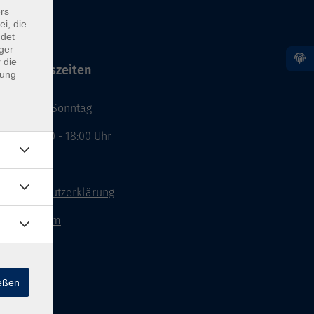
rs
ei, die
ndet
ger
 die
Öffnungszeiten
dung
Montag - Sonntag
von: 08:00 - 18:00 Uhr
AGB`s
Datenschutzerklärung
Impressum
Widerruf
ießen