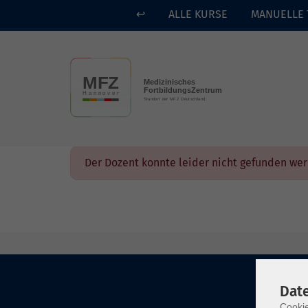
↩
ALLE KURSE
MANUELLE 
Skip to main content
Der Dozent konnte leider nicht gefunden we
Dat
Cookie