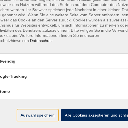
owser des Nutzers während des Surfens auf dem Computer des Nutze
chert werden. Ihr Browser speichert jede Nachricht in einer kleinen Dat
 genannt wird. Wenn Sie eine weitere Seite vom Server anfordern, se
owser das Cookie an den Server zurück. Cookies wurden als zuverlässi
ismus für Websites entwickelt, um sich Informationen zu merken oder
MFZ HANNOVER GMBH & CO KG
tivitäten des Benutzers aufzuzeichnen. Bitte willigen Sie in die Verwen
okies ein. Weitere Informationen finden Sie in unseren
schutzhinweisen.
Datenschutz
MFZ Hannover GMBH & CO KG
Hildesheimer Str. 265
twendig
30519 Hannover
ogle-Tracking
📞Telefon: +49 511 844 14 18
📪E-Mail: info@mfz-hannover.de
tomo
Auswahl speichern
Alle Cookies akzeptieren und schl