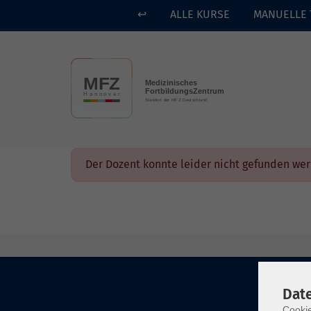
↩
ALLE KURSE
MANUELLE 
Skip to main content
Der Dozent konnte leider nicht gefunden we
Dat
Cookie