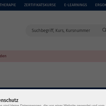
THERAPIE
ZERTIFIKATSKURSE
E-LEARNINGS
ERGO
rden
enschutz
s sind kleine Datenmengen, die von einer Website gesendet und vom