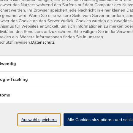
owser des Nutzers während des Surfens auf dem Computer des Nutze
chert werden. Ihr Browser speichert jede Nachricht in einer kleinen Dat
 genannt wird. Wenn Sie eine weitere Seite vom Server anfordern, se
owser das Cookie an den Server zurück. Cookies wurden als zuverlässi
ismus für Websites entwickelt, um sich Informationen zu merken oder
MFZ HANNOVER GMBH & CO KG
tivitäten des Benutzers aufzuzeichnen. Bitte willigen Sie in die Verwen
okies ein. Weitere Informationen finden Sie in unseren
schutzhinweisen.
Datenschutz
MFZ Hannover GMBH & CO KG
Hildesheimer Str. 265
twendig
30519 Hannover
ogle-Tracking
📞Telefon: +49 511 844 14 18
📪E-Mail: info@mfz-hannover.de
tomo
Auswahl speichern
Alle Cookies akzeptieren und schl