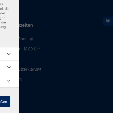
rs
ei, die
ndet
ger
 die
Öffnungszeiten
dung
Montag - Sonntag
von: 08:00 - 18:00 Uhr
AGB`s
Datenschutzerklärung
Impressum
Widerruf
ießen