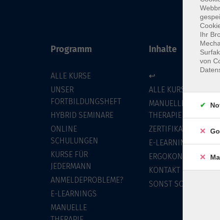
Webbr
gespei
Cookie
Ihr Br
Mechan
Programm
Inhalte
Surfak
von Co
Daten
ALLE KURSE
↩
UNSER
ALLE KURSE
FORTBILDUNGSHEFT
MANUELLE
No
HYBRID SEMINARE
THERAPIE
ONLINE
ZERTIFIKATSKURSE
Go
SCHULUNGEN
E-LEARNINGS
KURSE FÜR
ERGOKONZEPT
Ma
JEDERMANN
KONTAKT
ANMELDEPROBLEME?
SONST SO
E-LEARNINGS
MANUELLE
THERAPIE