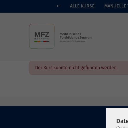
↩
ALLE KURSE
MANUELLE 
Skip to main content
Der Kurs konnte nicht gefunden werden.
Dat
Cookie