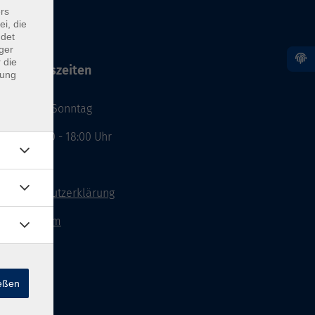
rs
ei, die
ndet
ger
 die
Öffnungszeiten
dung
Montag - Sonntag
von: 08:00 - 18:00 Uhr
AGB`s
Datenschutzerklärung
Impressum
Widerruf
ießen