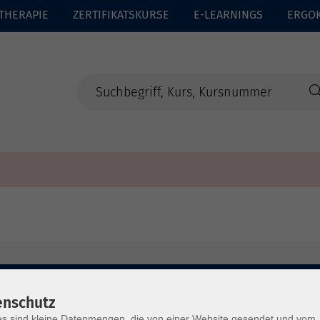
THERAPIE
ZERTIFIKATSKURSE
E-LEARNINGS
ERGO
enschutz
s sind kleine Datenmengen, die von einer Website gesendet und vom