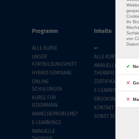
Webbr
gespei
Cookie
Ihr Br
Mechan
Programm
Inhalte
Surfak
von Co
Daten
ALLE KURSE
↩
UNSER
ALLE KURSE
FORTBILDUNGSHEFT
MANUELLE
No
HYBRID SEMINARE
THERAPIE
ONLINE
ZERTIFIKATSKURSE
Go
SCHULUNGEN
E-LEARNINGS
KURSE FÜR
ERGOKONZEPT
Ma
JEDERMANN
KONTAKT
ANMELDEPROBLEME?
SONST SO
E-LEARNINGS
MANUELLE
THERAPIE