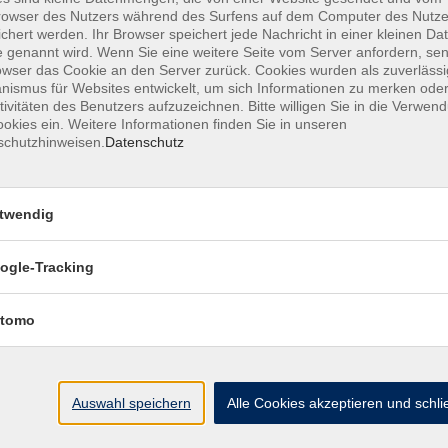
owser des Nutzers während des Surfens auf dem Computer des Nutze
chert werden. Ihr Browser speichert jede Nachricht in einer kleinen Dat
 genannt wird. Wenn Sie eine weitere Seite vom Server anfordern, se
owser das Cookie an den Server zurück. Cookies wurden als zuverlässi
ismus für Websites entwickelt, um sich Informationen zu merken oder
MFZ HANNOVER GMBH & CO KG
tivitäten des Benutzers aufzuzeichnen. Bitte willigen Sie in die Verwen
okies ein. Weitere Informationen finden Sie in unseren
schutzhinweisen.
Datenschutz
MFZ Hannover GMBH & CO KG
Hildesheimer Str. 265
twendig
30519 Hannover
ogle-Tracking
📞Telefon: +49 511 844 14 18
📪E-Mail: info@mfz-hannover.de
tomo
Auswahl speichern
Alle Cookies akzeptieren und schl