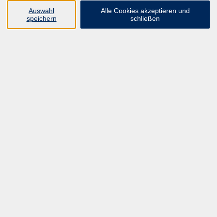
UNSER FORTBILDUNGSHEFT
Auswahl
Alle Cookies akzeptieren und
HYBRID SEMINARE
speichern
schließen
ONLINE SCHULUNGEN
KURSE FÜR JEDERMANN
ANMELDEPROBLEME?
E-LEARNINGS
MANUELLE THERAPIE
UNSER FORTBILDUNGSHEFT
MFZ MÖNCHENGLADBACH
ERGOKONZEPT
UNSERE DOZIERENDE
KONTAKT
Inhalte