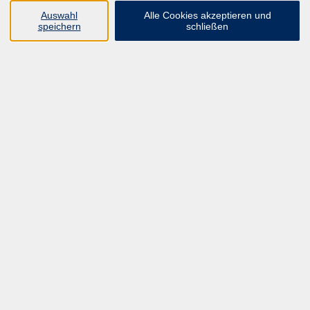
UNSER FORTBILDUNGSHEFT
Auswahl
Alle Cookies akzeptieren und
HYBRID SEMINARE
speichern
schließen
ONLINE SCHULUNGEN
KURSE FÜR JEDERMANN
ANMELDEPROBLEME?
E-LEARNINGS
MANUELLE THERAPIE
UNSER FORTBILDUNGSHEFT
MFZ MÖNCHENGLADBACH
ERGOKONZEPT
UNSERE DOZIERENDE
KONTAKT
Inhalte