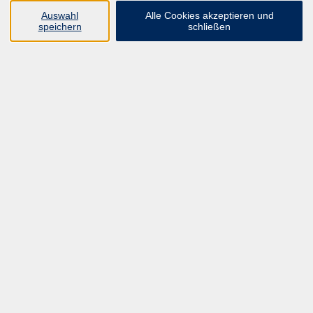
UNSER FORTBILDUNGSHEFT
Auswahl
Alle Cookies akzeptieren und
HYBRID SEMINARE
speichern
schließen
ONLINE SCHULUNGEN
KURSE FÜR JEDERMANN
ANMELDEPROBLEME?
E-LEARNINGS
MANUELLE THERAPIE
UNSER FORTBILDUNGSHEFT
MFZ MÖNCHENGLADBACH
ERGOKONZEPT
UNSERE DOZIERENDE
KONTAKT
Inhalte