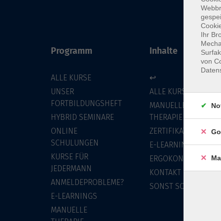
Webbr
gespei
Cookie
Ihr Br
Mechan
Programm
Inhalte
Surfak
von Co
Daten
ALLE KURSE
↩
UNSER
ALLE KURSE
FORTBILDUNGSHEFT
MANUELLE
No
HYBRID SEMINARE
THERAPIE
ONLINE
ZERTIFIKATSKURSE
Go
SCHULUNGEN
E-LEARNINGS
KURSE FÜR
Ma
ERGOKONZEPT
JEDERMANN
KONTAKT
ANMELDEPROBLEME?
SONST SO
E-LEARNINGS
MANUELLE