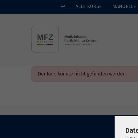
↩
ALLE KURSE
MANUELLE 
Skip to main content
Der Kurs konnte nicht gefunden werden.
Dat
Cookie