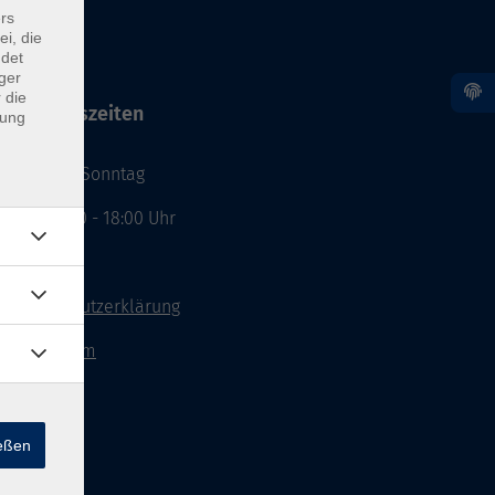
rs
ei, die
ndet
ger
 die
Öffnungszeiten
dung
Montag - Sonntag
von: 08:00 - 18:00 Uhr
AGB`s
Datenschutzerklärung
Impressum
Widerruf
ießen