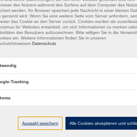
owser des Nutzers während des Surfens auf dem Computer des Nutze
chert werden. Ihr Browser speichert jede Nachricht in einer kleinen Dat
 genannt wird. Wenn Sie eine weitere Seite vom Server anfordern, se
owser das Cookie an den Server zurück. Cookies wurden als zuverlässi
ismus für Websites entwickelt, um sich Informationen zu merken oder
MFZ HANNOVER GMBH & CO KG
tivitäten des Benutzers aufzuzeichnen. Bitte willigen Sie in die Verwen
okies ein. Weitere Informationen finden Sie in unseren
schutzhinweisen.
Datenschutz
MFZ Hannover GMBH & CO KG
Hildesheimer Str. 265
twendig
30519 Hannover
ogle-Tracking
📞Telefon: +49 511 844 14 18
📪E-Mail: info@mfz-hannover.de
tomo
Auswahl speichern
Alle Cookies akzeptieren und schl