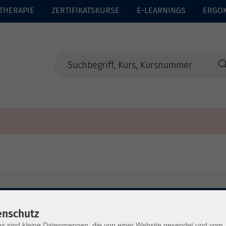
THERAPIE
ZERTIFIKATSKURSE
E-LEARNINGS
ERGO
enschutz
s sind kleine Datenmengen, die von einer Website gesendet und vom