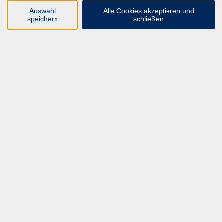
UNSER FORTBILDUNGSHEFT
Auswahl
Alle Cookies akzeptieren und
HYBRID SEMINARE
speichern
schließen
ONLINE SCHULUNGEN
KURSE FÜR JEDERMANN
ANMELDEPROBLEME?
E-LEARNINGS
MANUELLE THERAPIE
UNSER FORTBILDUNGSHEFT
MFZ MÖNCHENGLADBACH
ERGOKONZEPT
UNSERE DOZIERENDE
KONTAKT
Inhalte