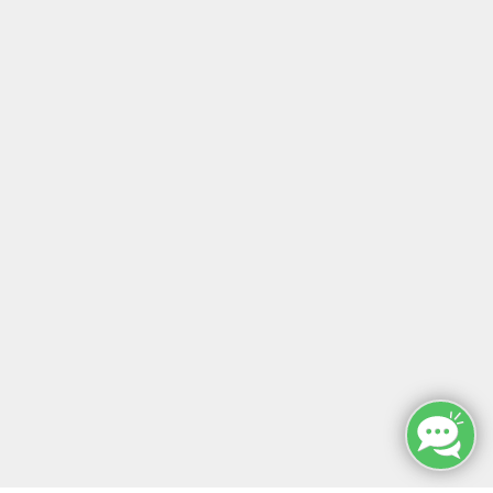
Inhalte
↩
ALLE KURSE
MANUELLE THERAPIE
ZERTIFIKATSKURSE
E-LEARNINGS
ERGOKONZEPT
KONTAKT
SONST SO
MFZ HANNOVER GMBH & CO KG
MFZ Hannover GMBH & CO KG
Hildesheimer Str. 265