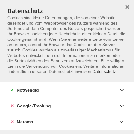
×
Datenschutz
Menü
Cookies sind kleine Datenmengen, die von einer Website
gesendet und vom Webbrowser des Nutzers während des
Surfens auf dem Computer des Nutzers gespeichert werden.
Ihr Browser speichert jede Nachricht in einer kleinen Datei, die
Skip to main content
Cookie genannt wird. Wenn Sie eine weitere Seite vom Server
anfordern, sendet Ihr Browser das Cookie an den Server
zurück. Cookies wurden als zuverlässiger Mechanismus für
Websites entwickelt, um sich Informationen zu merken oder
die Surfaktivitäten des Benutzers aufzuzeichnen. Bitte willigen
Sie in die Verwendung von Cookies ein. Weitere Informationen
finden Sie in unseren Datenschutzhinweisen.
Datenschutz
Notwendig
Manuelle Therapie
Zertifikatsausbildung - Manuelle Konzepte, in
Google-Tracking
Verbindung mit Orthopädische Medizin nach
Cyriax
Matomo
Diese Fortbildung in Manueller Therapie basiert auf