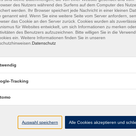
owser des Nutzers während des Surfens auf dem Computer des Nutze
chert werden. Ihr Browser speichert jede Nachricht in einer kleinen Dat
 genannt wird. Wenn Sie eine weitere Seite vom Server anfordern, se
owser das Cookie an den Server zurück. Cookies wurden als zuverlässi
ismus für Websites entwickelt, um sich Informationen zu merken oder
MFZ HANNOVER GMBH & CO KG
tivitäten des Benutzers aufzuzeichnen. Bitte willigen Sie in die Verwen
okies ein. Weitere Informationen finden Sie in unseren
schutzhinweisen.
Datenschutz
MFZ Hannover GMBH & CO KG
Hildesheimer Str. 265
twendig
30519 Hannover
ogle-Tracking
📞Telefon: +49 511 844 14 18
📪E-Mail: info@mfz-hannover.de
tomo
Auswahl speichern
Alle Cookies akzeptieren und schl