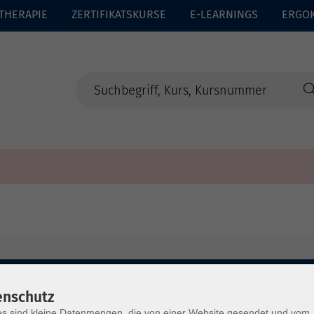
THERAPIE
ZERTIFIKATSKURSE
E-LEARNINGS
ERGO
enschutz
s sind kleine Datenmengen, die von einer Website gesendet und vom