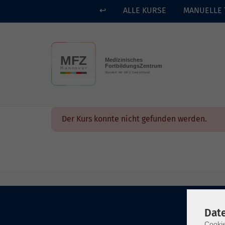
↩
ALLE KURSE
MANUELLE 
Skip to main content
Der Kurs konnte nicht gefunden werden.
Dat
Cookie