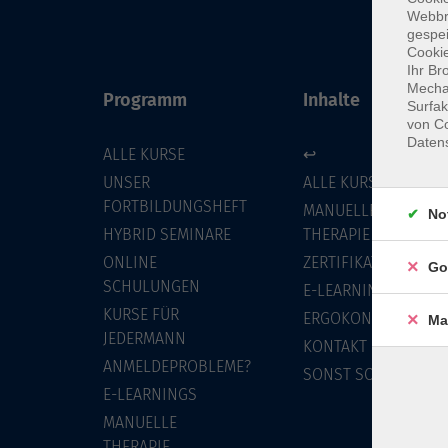
Webbr
gespei
Cookie
Ihr Br
Mechan
Programm
Inhalte
Surfak
von Co
Daten
ALLE KURSE
↩
UNSER
ALLE KURSE
FORTBILDUNGSHEFT
MANUELLE
No
HYBRID SEMINARE
THERAPIE
ONLINE
ZERTIFIKATSKURSE
Go
SCHULUNGEN
E-LEARNINGS
KURSE FÜR
ERGOKONZEPT
Ma
JEDERMANN
KONTAKT
ANMELDEPROBLEME?
SONST SO
E-LEARNINGS
MANUELLE
THERAPIE