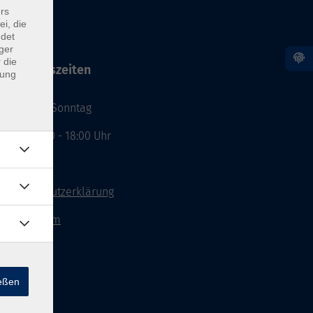
rs
ei, die
ndet
ger
 die
Öffnungszeiten
dung
Montag - Sonntag
von: 08:00 - 18:00 Uhr
AGB`s
Datenschutzerklärung
Impressum
Widerruf
ießen