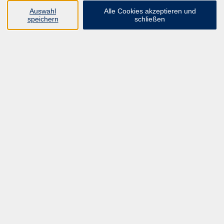
UNSER FORTBILDUNGSHEFT
Auswahl
Alle Cookies akzeptieren und
HYBRID SEMINARE
speichern
schließen
ONLINE SCHULUNGEN
KURSE FÜR JEDERMANN
ANMELDEPROBLEME?
E-LEARNINGS
MANUELLE THERAPIE
UNSER FORTBILDUNGSHEFT
MFZ MÖNCHENGLADBACH
ERGOKONZEPT
UNSERE DOZIERENDE
KONTAKT
Inhalte