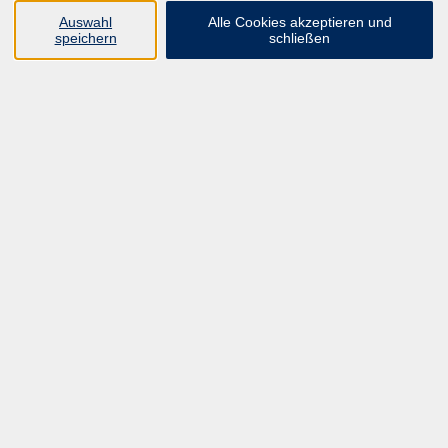
UNSER FORTBILDUNGSHEFT
Auswahl
Alle Cookies akzeptieren und
HYBRID SEMINARE
speichern
schließen
ONLINE SCHULUNGEN
KURSE FÜR JEDERMANN
ANMELDEPROBLEME?
E-LEARNINGS
MANUELLE THERAPIE
UNSER FORTBILDUNGSHEFT
MFZ MÖNCHENGLADBACH
ERGOKONZEPT
UNSERE DOZIERENDE
KONTAKT
Inhalte