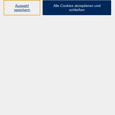
UNSER FORTBILDUNGSHEFT
Auswahl
Alle Cookies akzeptieren und
HYBRID SEMINARE
speichern
schließen
ONLINE SCHULUNGEN
KURSE FÜR JEDERMANN
ANMELDEPROBLEME?
E-LEARNINGS
MANUELLE THERAPIE
UNSER FORTBILDUNGSHEFT
MFZ MÖNCHENGLADBACH
ERGOKONZEPT
UNSERE DOZIERENDE
KONTAKT
Inhalte