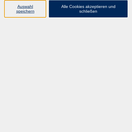
UNSER FORTBILDUNGSHEFT
Auswahl
Alle Cookies akzeptieren und
HYBRID SEMINARE
speichern
schließen
ONLINE SCHULUNGEN
KURSE FÜR JEDERMANN
ANMELDEPROBLEME?
E-LEARNINGS
MANUELLE THERAPIE
UNSER FORTBILDUNGSHEFT
MFZ MÖNCHENGLADBACH
ERGOKONZEPT
UNSERE DOZIERENDE
KONTAKT
Inhalte