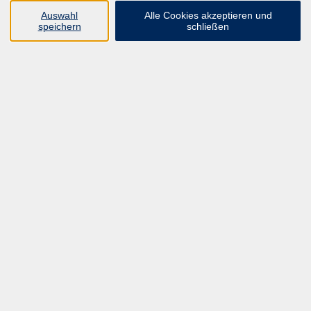
UNSER FORTBILDUNGSHEFT
Auswahl
Alle Cookies akzeptieren und
HYBRID SEMINARE
speichern
schließen
ONLINE SCHULUNGEN
KURSE FÜR JEDERMANN
ANMELDEPROBLEME?
E-LEARNINGS
MANUELLE THERAPIE
UNSER FORTBILDUNGSHEFT
MFZ MÖNCHENGLADBACH
ERGOKONZEPT
UNSERE DOZIERENDE
KONTAKT
Inhalte