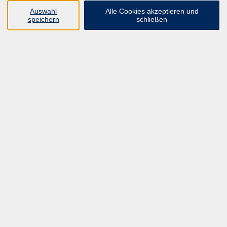
UNSER FORTBILDUNGSHEFT
Auswahl
Alle Cookies akzeptieren und
HYBRID SEMINARE
speichern
schließen
ONLINE SCHULUNGEN
KURSE FÜR JEDERMANN
ANMELDEPROBLEME?
E-LEARNINGS
MANUELLE THERAPIE
UNSER FORTBILDUNGSHEFT
MFZ MÖNCHENGLADBACH
ERGOKONZEPT
UNSERE DOZIERENDE
KONTAKT
Inhalte