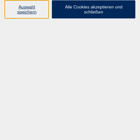
UNSER FORTBILDUNGSHEFT
Auswahl
Alle Cookies akzeptieren und
HYBRID SEMINARE
speichern
schließen
ONLINE SCHULUNGEN
KURSE FÜR JEDERMANN
ANMELDEPROBLEME?
E-LEARNINGS
MANUELLE THERAPIE
UNSER FORTBILDUNGSHEFT
MFZ MÖNCHENGLADBACH
ERGOKONZEPT
UNSERE DOZIERENDE
KONTAKT
Inhalte