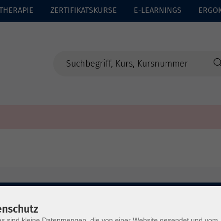
THERAPIE
ZERTIFIKATSKURSE
E-LEARNINGS
ERGO
enschutz
s sind kleine Datenmengen, die von einer Website gesendet und vom