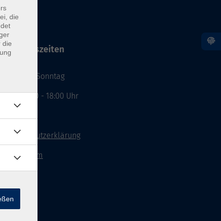
rs
ei, die
ndet
ger
 die
Öffnungszeiten
dung
Montag - Sonntag
von: 08:00 - 18:00 Uhr
AGB`s
Datenschutzerklärung
Impressum
Widerruf
ießen