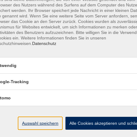
owser des Nutzers während des Surfens auf dem Computer des Nutze
chert werden. Ihr Browser speichert jede Nachricht in einer kleinen Dat
 genannt wird. Wenn Sie eine weitere Seite vom Server anfordern, se
owser das Cookie an den Server zurück. Cookies wurden als zuverlässi
ismus für Websites entwickelt, um sich Informationen zu merken oder
MFZ HANNOVER GMBH & CO KG
tivitäten des Benutzers aufzuzeichnen. Bitte willigen Sie in die Verwen
okies ein. Weitere Informationen finden Sie in unseren
schutzhinweisen.
Datenschutz
MFZ Hannover GMBH & CO KG
Hildesheimer Str. 265
twendig
30519 Hannover
ogle-Tracking
📞Telefon: +49 511 844 14 18
📪E-Mail: info@mfz-hannover.de
tomo
Auswahl speichern
Alle Cookies akzeptieren und schl