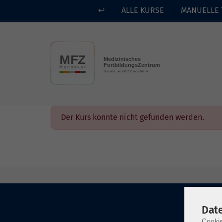
↩
ALLE KURSE
MANUELLE 
Skip to main content
Der Kurs konnte nicht gefunden werden.
Dat
Cookie