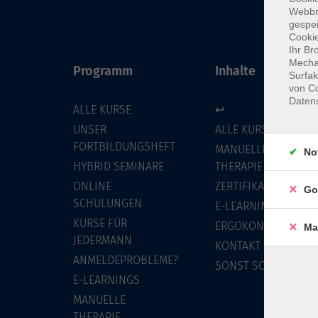
Webbr
gespei
Cookie
Ihr Br
Mechan
Programm
Inhalte
Surfak
von Co
Daten
ALLE KURSE
↩
UNSER
ALLE KURSE
FORTBILDUNGSHEFT
MANUELLE
No
HYBRID SEMINARE
THERAPIE
ONLINE
ZERTIFIKATSKURSE
Go
SCHULUNGEN
E-LEARNINGS
KURSE FÜR
ERGOKONZEPT
Ma
JEDERMANN
KONTAKT
ANMELDEPROBLEME?
SONST SO
E-LEARNINGS
MANUELLE
THERAPIE