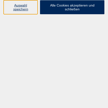
UNSER FORTBILDUNGSHEFT
Auswahl
Alle Cookies akzeptieren und
HYBRID SEMINARE
speichern
schließen
ONLINE SCHULUNGEN
KURSE FÜR JEDERMANN
ANMELDEPROBLEME?
E-LEARNINGS
MANUELLE THERAPIE
UNSER FORTBILDUNGSHEFT
MFZ MÖNCHENGLADBACH
ERGOKONZEPT
UNSERE DOZIERENDE
KONTAKT
Inhalte