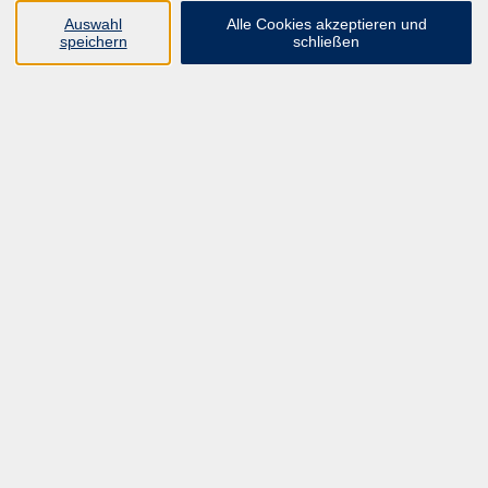
Auswahl
Alle Cookies akzeptieren und
speichern
schließen
Programm
ALLE KURSE
UNSER FORTBILDUNGSHEFT
HYBRID SEMINARE
ONLINE SCHULUNGEN
KURSE FÜR JEDERMANN
ANMELDEPROBLEME?
E-LEARNINGS
MANUELLE THERAPIE