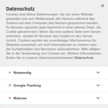
×
Datenschutz
Menü
Cookies sind kleine Datenmengen, die von einer Website
gesendet und vom Webbrowser des Nutzers während des
Surfens auf dem Computer des Nutzers gespeichert werden.
Ihr Browser speichert jede Nachricht in einer kleinen Datei, die
Skip to main content
Cookie genannt wird. Wenn Sie eine weitere Seite vom Server
Schäfer, Heiko
anfordern, sendet Ihr Browser das Cookie an den Server
zurück. Cookies wurden als zuverlässiger Mechanismus für
Websites entwickelt, um sich Informationen zu merken oder
die Surfaktivitäten des Benutzers aufzuzeichnen. Bitte willigen
Sie in die Verwendung von Cookies ein. Weitere Informationen
Die Rezeptionsfachkraft
finden Sie in unseren Datenschutzhinweisen.
Datenschutz
Di. 13.10.2026 10:00
Mönchengladbach
Notwendig
Heiko Schäfer
Google-Tracking
Matomo
zurück zur Übersicht