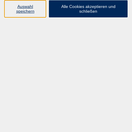
Auswahl
Alle Cookies akzeptieren und
speichern
schließen
Kinesiologie
Kinesiologische Testverfahren in der Praxis
So. 23.05.2027 10:00
Hannover
Susanne Behrens
Kinesiologie
Weiterbildung Angewandte Kinesiologie
Fr. 22.10.2027 09:00
HYBRIDKURS
Susanne Behrens