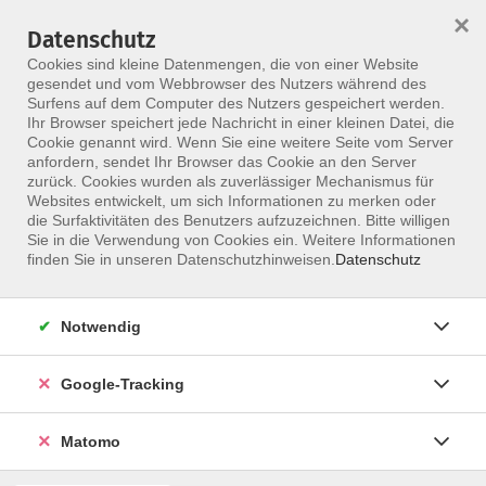
×
Datenschutz
Menü
Cookies sind kleine Datenmengen, die von einer Website
gesendet und vom Webbrowser des Nutzers während des
Surfens auf dem Computer des Nutzers gespeichert werden.
Ihr Browser speichert jede Nachricht in einer kleinen Datei, die
Skip to main content
Cookie genannt wird. Wenn Sie eine weitere Seite vom Server
Ziesenitz, Clemens
anfordern, sendet Ihr Browser das Cookie an den Server
zurück. Cookies wurden als zuverlässiger Mechanismus für
Websites entwickelt, um sich Informationen zu merken oder
die Surfaktivitäten des Benutzers aufzuzeichnen. Bitte willigen
Sie in die Verwendung von Cookies ein. Weitere Informationen
Parietale Osteopathie - Automobilisation und
finden Sie in unseren Datenschutzhinweisen.
Datenschutz
Stabilisation
[24 FP]
Fr. 11.09.2026 09:00
Notwendig
Hannover
Clemens Ziesenitz
Google-Tracking
Matomo
Fachtherapeut Musikermedizin