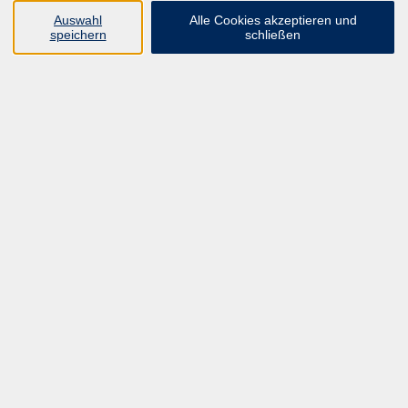
Auswahl
Alle Cookies akzeptieren und
speichern
schließen
Mentale Gesundheit im therapeutischen
Berufsalltag
Stressbewältigung, Resilienz und Burnout-Prävention in
Gesundheitsberufen
Mo. 14.09.2026 17:30
Online
Jana Joisten
Psychische Erkrankungen im Überblick
Grundlagen für die therapeutische Praxis
Mo. 26.10.2026 17:30
Online
Jana Joisten