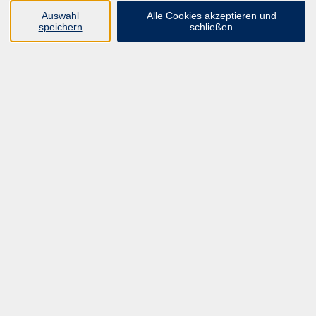
zurück zur Übersicht
Auswahl
Alle Cookies akzeptieren und
speichern
schließen
Programm
ALLE KURSE
UNSER FORTBILDUNGSHEFT
HYBRID SEMINARE
ONLINE SCHULUNGEN
KURSE FÜR JEDERMANN
ANMELDEPROBLEME?
E-LEARNINGS