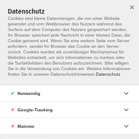
×
Datenschutz
Menü
Cookies sind kleine Datenmengen, die von einer Website
gesendet und vom Webbrowser des Nutzers während des
Surfens auf dem Computer des Nutzers gespeichert werden.
Ihr Browser speichert jede Nachricht in einer kleinen Datei, die
Skip to main content
Cookie genannt wird. Wenn Sie eine weitere Seite vom Server
Bretz, Elke
anfordern, sendet Ihr Browser das Cookie an den Server
zurück. Cookies wurden als zuverlässiger Mechanismus für
Websites entwickelt, um sich Informationen zu merken oder
die Surfaktivitäten des Benutzers aufzuzeichnen. Bitte willigen
Sie in die Verwendung von Cookies ein. Weitere Informationen
NELLA Neurophysiologische
finden Sie in unseren Datenschutzhinweisen.
Datenschutz
Entwicklungstherapie®
Fortbildung NELLA Neurophysiologische Entwicklungstherapie
Do. 03.09.2026 15:00
Notwendig
Hannover
Friederike von Drachenfels
Google-Tracking
Matomo