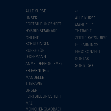
ALLE KURSE
↩
UNSER
ALLE KURSE
FORTBILDUNGSHEFT
MANUELLE
HYBRID SEMINARE
THERAPIE
ONLINE
ZERTIFIKATSKURSE
SCHULUNGEN
E-LEARNINGS
KURSE FÜR
ERGOKONZEPT
JEDERMANN
KONTAKT
ANMELDEPROBLEME?
SONST SO
E-LEARNINGS
MANUELLE
THERAPIE
UNSER
FORTBILDUNGSHEFT
MFZ
MÖNCHENGLADBACH