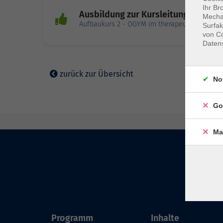
Ihr Br
Ausbildung zur Kursleitung Organgy
Mechan
Aufbaukurs 2 - OGYM im therapeutischen Kont
Surfak
von Co
Daten
zurück zur Übersicht
No
Go
Ma
Programm
Inhalte