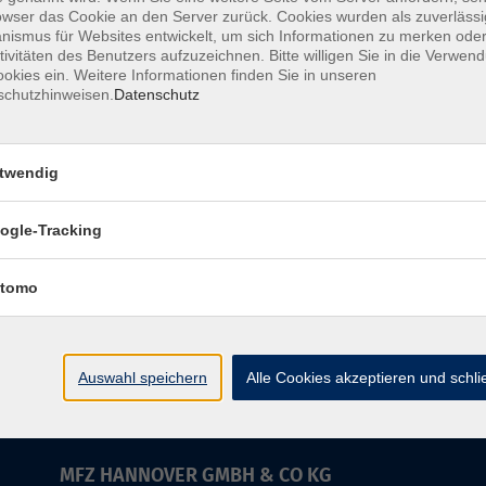
Sa. 20
owser das Cookie an den Server zurück. Cookies wurden als zuverlässi
mnastik (OGYM) mit Zertifikat
ismus für Websites entwickelt, um sich Informationen zu merken oder
Cobur
ext – Prävention, Methodik, Didaktik
tivitäten des Benutzers aufzuzeichnen. Bitte willigen Sie in die Verwen
Anne 
okies ein. Weitere Informationen finden Sie in unseren
schutzhinweisen.
Datenschutz
twendig
ogle-Tracking
tomo
Auswahl speichern
Alle Cookies akzeptieren und schl
MFZ HANNOVER GMBH & CO KG