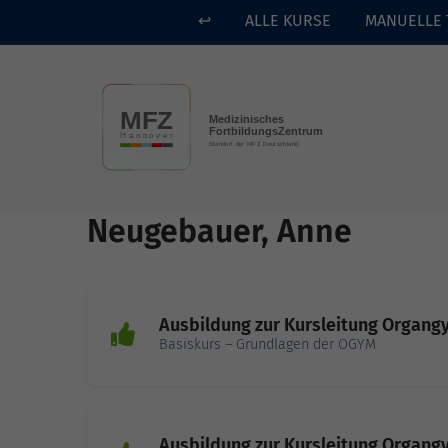
↩
ALLE KURSE
MANUELLE 
Skip to main content
Neugebauer, Anne
Ausbildung zur Kursleitung Organgy
Basiskurs – Grundlagen der OGYM
Ausbildung zur Kursleitung Organgy