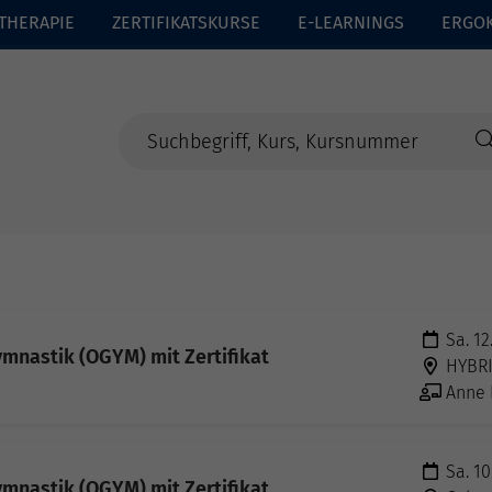
THERAPIE
ZERTIFIKATSKURSE
E-LEARNINGS
ERGO
Sa. 12
mnastik (OGYM) mit Zertifikat
HYBR
Anne 
Sa. 10
mnastik (OGYM) mit Zertifikat