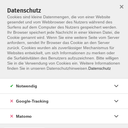
×
Datenschutz
Menü
Cookies sind kleine Datenmengen, die von einer Website
gesendet und vom Webbrowser des Nutzers während des
Surfens auf dem Computer des Nutzers gespeichert werden.
Ihr Browser speichert jede Nachricht in einer kleinen Datei, die
Skip to main content
Cookie genannt wird. Wenn Sie eine weitere Seite vom Server
Mädger, Frederik
anfordern, sendet Ihr Browser das Cookie an den Server
zurück. Cookies wurden als zuverlässiger Mechanismus für
Websites entwickelt, um sich Informationen zu merken oder
die Surfaktivitäten des Benutzers aufzuzeichnen. Bitte willigen
Sie in die Verwendung von Cookies ein. Weitere Informationen
Fußreflex bei Reizdarm
finden Sie in unseren Datenschutzhinweisen.
Datenschutz
Online-Seminar
Di. 18.08.2026 19:00
Online
Notwendig
Frederik Mädger
Google-Tracking
Matomo
Fußreflexzonentherapie
Fußreflexzonentherapie nach Mädger