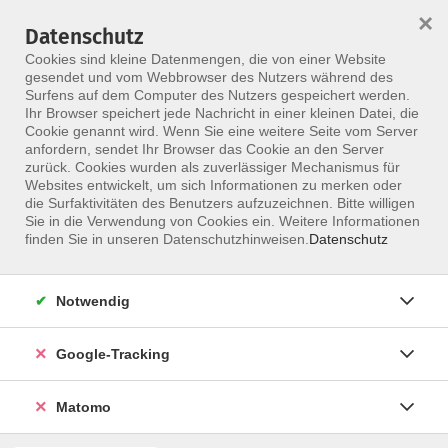
×
Datenschutz
Menü
Cookies sind kleine Datenmengen, die von einer Website
gesendet und vom Webbrowser des Nutzers während des
Surfens auf dem Computer des Nutzers gespeichert werden.
Ihr Browser speichert jede Nachricht in einer kleinen Datei, die
Skip to main content
Cookie genannt wird. Wenn Sie eine weitere Seite vom Server
Seeländer, Dr. Johanna
anfordern, sendet Ihr Browser das Cookie an den Server
zurück. Cookies wurden als zuverlässiger Mechanismus für
Websites entwickelt, um sich Informationen zu merken oder
die Surfaktivitäten des Benutzers aufzuzeichnen. Bitte willigen
Sie in die Verwendung von Cookies ein. Weitere Informationen
NET- Neurophysiologische
finden Sie in unseren Datenschutzhinweisen.
Datenschutz
Entwicklungstherapie
für Kinder 3-17 Jahre
Fr. 12.03.2027 09:00
Notwendig
Hannover
Dr. Johanna Seeländer
Google-Tracking
Matomo