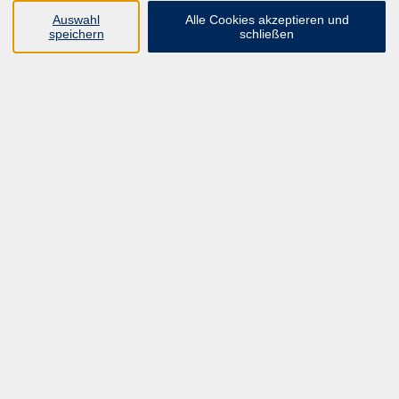
zurück zur Übersicht
Auswahl
Alle Cookies akzeptieren und
speichern
schließen
Programm
ALLE KURSE
UNSER FORTBILDUNGSHEFT
HYBRID SEMINARE
ONLINE SCHULUNGEN
KURSE FÜR JEDERMANN
ANMELDEPROBLEME?
E-LEARNINGS