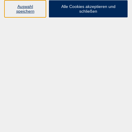
ALLE KURSE
Auswahl
Alle Cookies akzeptieren und
UNSER FORTBILDUNGSHEFT
speichern
schließen
HYBRID SEMINARE
ONLINE SCHULUNGEN
KURSE FÜR JEDERMANN
ANMELDEPROBLEME?
E-LEARNINGS
MANUELLE THERAPIE
UNSER FORTBILDUNGSHEFT
MFZ MÖNCHENGLADBACH
ERGOKONZEPT
UNSERE DOZIERENDE
KONTAKT
Inhalte