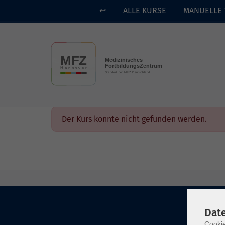
↩
ALLE KURSE
MANUELLE 
Skip to main content
Der Kurs konnte nicht gefunden werden.
Dat
Cookie