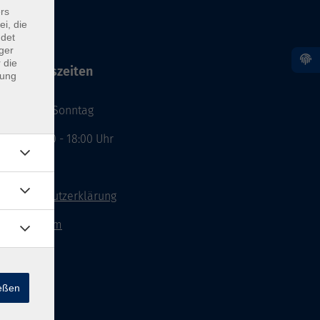
rs
ei, die
ndet
ger
 die
Öffnungszeiten
dung
Montag - Sonntag
von: 08:00 - 18:00 Uhr
AGB`s
Datenschutzerklärung
Impressum
Widerruf
ießen