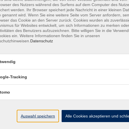
owser des Nutzers während des Surfens auf dem Computer des Nutze
chert werden. Ihr Browser speichert jede Nachricht in einer kleinen Dat
 genannt wird. Wenn Sie eine weitere Seite vom Server anfordern, se
owser das Cookie an den Server zurück. Cookies wurden als zuverlässi
ismus für Websites entwickelt, um sich Informationen zu merken oder
MFZ HANNOVER GMBH & CO KG
tivitäten des Benutzers aufzuzeichnen. Bitte willigen Sie in die Verwen
okies ein. Weitere Informationen finden Sie in unseren
schutzhinweisen.
Datenschutz
MFZ Hannover GMBH & CO KG
Hildesheimer Str. 265
twendig
30519 Hannover
ogle-Tracking
📞Telefon: +49 511 844 14 18
📪E-Mail: info@mfz-hannover.de
tomo
Auswahl speichern
Alle Cookies akzeptieren und schl