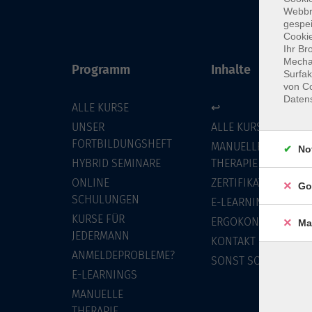
Webbr
gespei
Cookie
Ihr Br
Mechan
Programm
Inhalte
Surfak
von Co
Daten
ALLE KURSE
↩
UNSER
ALLE KURSE
FORTBILDUNGSHEFT
MANUELLE
No
HYBRID SEMINARE
THERAPIE
ONLINE
ZERTIFIKATSKURSE
Go
SCHULUNGEN
E-LEARNINGS
KURSE FÜR
ERGOKONZEPT
Ma
JEDERMANN
KONTAKT
ANMELDEPROBLEME?
SONST SO
E-LEARNINGS
MANUELLE
THERAPIE