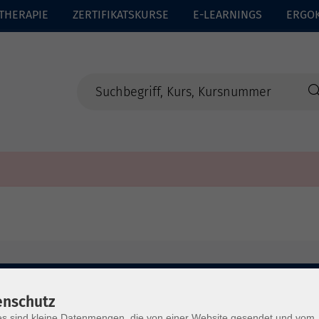
THERAPIE
ZERTIFIKATSKURSE
E-LEARNINGS
ERGO
enschutz
s sind kleine Datenmengen, die von einer Website gesendet und vom