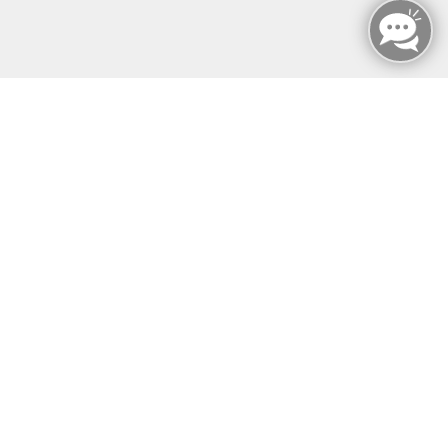
MFZ Hannover GMBH & CO KG
Hildesheimer Str. 265
30519 Hannover
📞Telefon: +49 511 844 14 18
📪E-Mail: info@mfz-hannover.de
Öffnungszeiten
Montag - Sonntag
von: 08:00 - 18:00 Uhr
AGB`s
Datenschutzerklärung