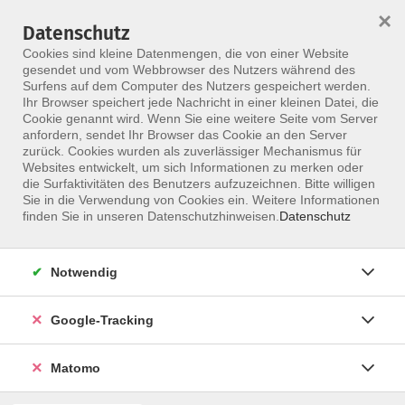
×
Datenschutz
Menü
Cookies sind kleine Datenmengen, die von einer Website
gesendet und vom Webbrowser des Nutzers während des
Surfens auf dem Computer des Nutzers gespeichert werden.
Ihr Browser speichert jede Nachricht in einer kleinen Datei, die
Skip to main content
Cookie genannt wird. Wenn Sie eine weitere Seite vom Server
anfordern, sendet Ihr Browser das Cookie an den Server
zurück. Cookies wurden als zuverlässiger Mechanismus für
Websites entwickelt, um sich Informationen zu merken oder
die Surfaktivitäten des Benutzers aufzuzeichnen. Bitte willigen
Sie in die Verwendung von Cookies ein. Weitere Informationen
finden Sie in unseren Datenschutzhinweisen.
Datenschutz
Notwendig
Gedächtnistraining mit Bewegung und Spaß -
GriBS
Google-Tracking
(im Rahmen der Zert. von der ZPP anerkannt)
[15 FP]
Matomo
Teil des Bewegungstherapeuten für Senioren in der