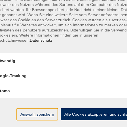
owser des Nutzers während des Surfens auf dem Computer des Nutze
chert werden. Ihr Browser speichert jede Nachricht in einer kleinen Dat
 genannt wird. Wenn Sie eine weitere Seite vom Server anfordern, se
owser das Cookie an den Server zurück. Cookies wurden als zuverlässi
ismus für Websites entwickelt, um sich Informationen zu merken oder
MFZ HANNOVER GMBH & CO KG
tivitäten des Benutzers aufzuzeichnen. Bitte willigen Sie in die Verwen
okies ein. Weitere Informationen finden Sie in unseren
schutzhinweisen.
Datenschutz
MFZ Hannover GMBH & CO KG
Hildesheimer Str. 265
twendig
30519 Hannover
ogle-Tracking
📞Telefon: +49 511 844 14 18
📪E-Mail: info@mfz-hannover.de
tomo
Auswahl speichern
Alle Cookies akzeptieren und schl