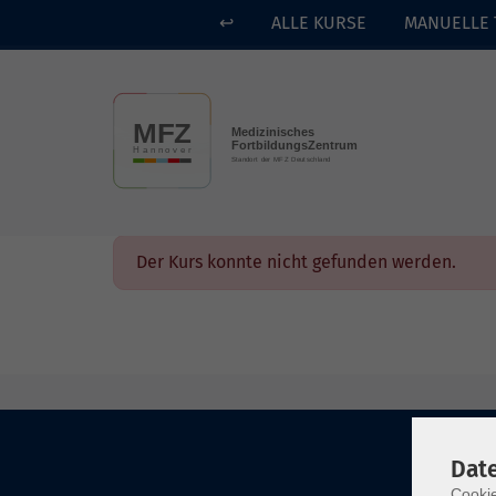
↩
ALLE KURSE
MANUELLE 
Skip to main content
Der Kurs konnte nicht gefunden werden.
Dat
Cookie