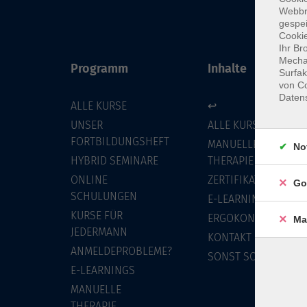
Webbr
gespei
Cookie
Ihr Br
Mechan
Programm
Inhalte
Surfak
von Co
Daten
ALLE KURSE
↩
UNSER
ALLE KURSE
FORTBILDUNGSHEFT
MANUELLE
No
HYBRID SEMINARE
THERAPIE
ONLINE
ZERTIFIKATSKURSE
Go
SCHULUNGEN
E-LEARNINGS
KURSE FÜR
ERGOKONZEPT
Ma
JEDERMANN
KONTAKT
ANMELDEPROBLEME?
SONST SO
E-LEARNINGS
MANUELLE
THERAPIE