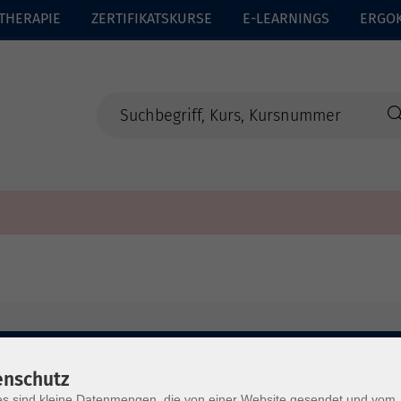
THERAPIE
ZERTIFIKATSKURSE
E-LEARNINGS
ERGO
enschutz
s sind kleine Datenmengen, die von einer Website gesendet und vom