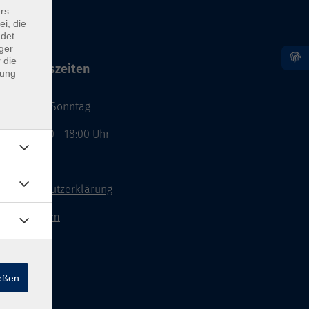
rs
ei, die
ndet
ger
 die
Öffnungszeiten
dung
Montag - Sonntag
von: 08:00 - 18:00 Uhr
AGB`s
Datenschutzerklärung
Impressum
Widerruf
ießen