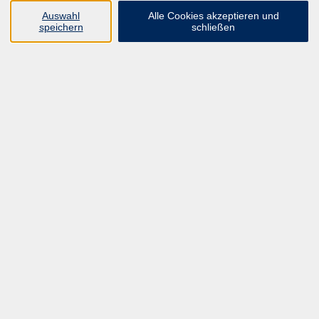
UNSER FORTBILDUNGSHEFT
Auswahl
Alle Cookies akzeptieren und
HYBRID SEMINARE
speichern
schließen
ONLINE SCHULUNGEN
KURSE FÜR JEDERMANN
ANMELDEPROBLEME?
E-LEARNINGS
MANUELLE THERAPIE
UNSER FORTBILDUNGSHEFT
MFZ MÖNCHENGLADBACH
ERGOKONZEPT
UNSERE DOZIERENDE
KONTAKT
Inhalte