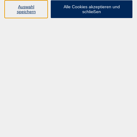
UNSER FORTBILDUNGSHEFT
Auswahl
Alle Cookies akzeptieren und
HYBRID SEMINARE
speichern
schließen
ONLINE SCHULUNGEN
KURSE FÜR JEDERMANN
ANMELDEPROBLEME?
E-LEARNINGS
MANUELLE THERAPIE
UNSER FORTBILDUNGSHEFT
MFZ MÖNCHENGLADBACH
ERGOKONZEPT
UNSERE DOZIERENDE
KONTAKT
Inhalte