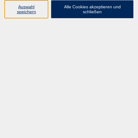
UNSER FORTBILDUNGSHEFT
Auswahl
Alle Cookies akzeptieren und
HYBRID SEMINARE
speichern
schließen
ONLINE SCHULUNGEN
KURSE FÜR JEDERMANN
ANMELDEPROBLEME?
E-LEARNINGS
MANUELLE THERAPIE
UNSER FORTBILDUNGSHEFT
MFZ MÖNCHENGLADBACH
ERGOKONZEPT
UNSERE DOZIERENDE
KONTAKT
Inhalte