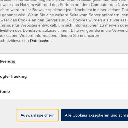
owser des Nutzers während des Surfens auf dem Computer des Nutze
chert werden. Ihr Browser speichert jede Nachricht in einer kleinen Dat
 genannt wird. Wenn Sie eine weitere Seite vom Server anfordern, se
owser das Cookie an den Server zurück. Cookies wurden als zuverlässi
ismus für Websites entwickelt, um sich Informationen zu merken oder
MFZ HANNOVER GMBH & CO KG
tivitäten des Benutzers aufzuzeichnen. Bitte willigen Sie in die Verwen
okies ein. Weitere Informationen finden Sie in unseren
schutzhinweisen.
Datenschutz
MFZ Hannover GMBH & CO KG
Hildesheimer Str. 265
twendig
30519 Hannover
ogle-Tracking
📞Telefon: +49 511 844 14 18
📪E-Mail: info@mfz-hannover.de
tomo
Auswahl speichern
Alle Cookies akzeptieren und schl