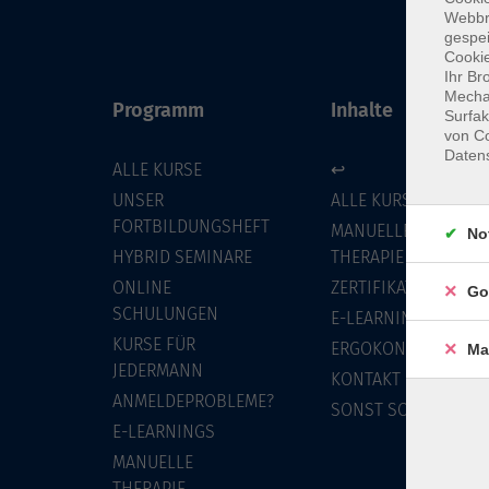
Webbr
gespei
Cookie
Ihr Br
Mechan
Programm
Inhalte
Surfak
von Co
Daten
ALLE KURSE
↩
UNSER
ALLE KURSE
FORTBILDUNGSHEFT
MANUELLE
No
HYBRID SEMINARE
THERAPIE
ONLINE
ZERTIFIKATSKURSE
Go
SCHULUNGEN
E-LEARNINGS
KURSE FÜR
ERGOKONZEPT
Ma
JEDERMANN
KONTAKT
ANMELDEPROBLEME?
SONST SO
E-LEARNINGS
MANUELLE
THERAPIE