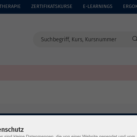
THERAPIE
ZERTIFIKATSKURSE
E-LEARNINGS
ERGO
enschutz
s sind kleine Datenmengen, die von einer Website gesendet und vom