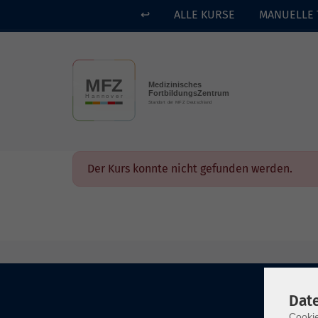
↩
ALLE KURSE
MANUELLE 
Skip to main content
Der Kurs konnte nicht gefunden werden.
Dat
Cookie