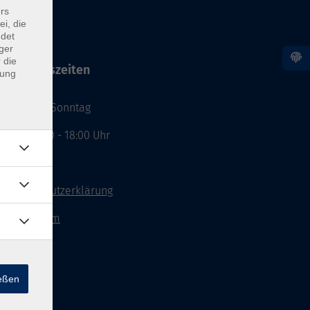
rs
ei, die
ndet
ger
 die
Öffnungszeiten
dung
Montag - Sonntag
von: 08:00 - 18:00 Uhr
AGB`s
Datenschutzerklärung
Impressum
Widerruf
ießen