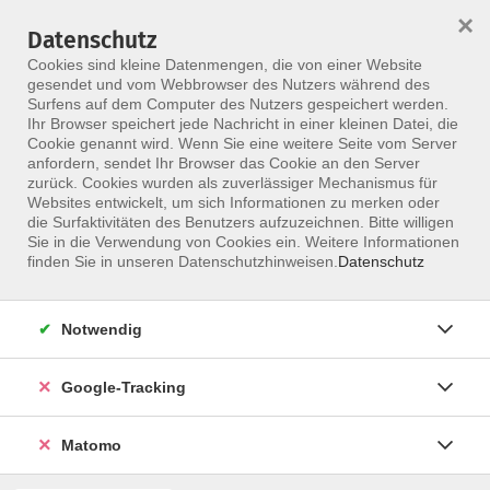
×
Datenschutz
Menü
Cookies sind kleine Datenmengen, die von einer Website
gesendet und vom Webbrowser des Nutzers während des
Surfens auf dem Computer des Nutzers gespeichert werden.
Ihr Browser speichert jede Nachricht in einer kleinen Datei, die
Skip to main content
Cookie genannt wird. Wenn Sie eine weitere Seite vom Server
anfordern, sendet Ihr Browser das Cookie an den Server
zurück. Cookies wurden als zuverlässiger Mechanismus für
Websites entwickelt, um sich Informationen zu merken oder
die Surfaktivitäten des Benutzers aufzuzeichnen. Bitte willigen
Sie in die Verwendung von Cookies ein. Weitere Informationen
finden Sie in unseren Datenschutzhinweisen.
Datenschutz
Notwendig
Achtsamkeitstrainer mit Zertifikat
Achtsamkeitstrainer Aufbaumodul
Google-Tracking
Voraussetzung:
Basismodul
Matomo
In diesem Kurs werden zentrale Themen vertieft: