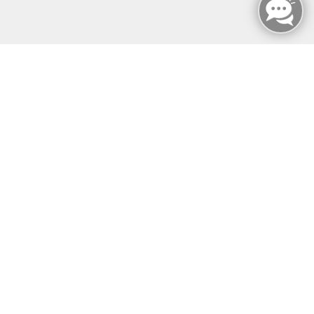
MFZ Hannover GMBH & CO KG
Hildesheimer Str. 265
30519 Hannover
📞Telefon: +49 511 844 14 18
📪E-Mail: info@mfz-hannover.de
Öffnungszeiten
Montag - Sonntag
von: 08:00 - 18:00 Uhr
AGB`s
Datenschutzerklärung