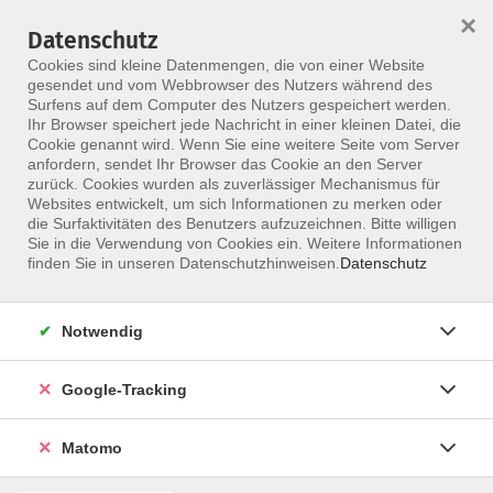
×
Datenschutz
Menü
Cookies sind kleine Datenmengen, die von einer Website
gesendet und vom Webbrowser des Nutzers während des
Surfens auf dem Computer des Nutzers gespeichert werden.
Ihr Browser speichert jede Nachricht in einer kleinen Datei, die
Skip to main content
Cookie genannt wird. Wenn Sie eine weitere Seite vom Server
anfordern, sendet Ihr Browser das Cookie an den Server
zurück. Cookies wurden als zuverlässiger Mechanismus für
Websites entwickelt, um sich Informationen zu merken oder
die Surfaktivitäten des Benutzers aufzuzeichnen. Bitte willigen
Sie in die Verwendung von Cookies ein. Weitere Informationen
finden Sie in unseren Datenschutzhinweisen.
Datenschutz
Notwendig
Fachtherapeut Schule
Lern- und Gedächtnisstörungen [16 FP]
Google-Tracking
Die Weiterbildung zum „Fachtherapeut Schule“ will
Matomo
den wachsenden Spezialisierungsanforderungen
therapeutischer und sonderpädagogischer