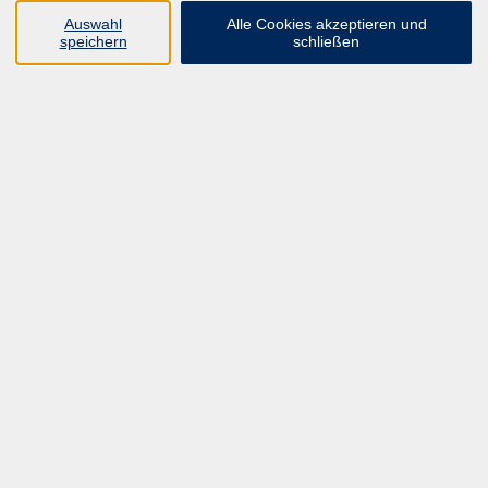
UNSER FORTBILDUNGSHEFT
Auswahl
Alle Cookies akzeptieren und
HYBRID SEMINARE
speichern
schließen
ONLINE SCHULUNGEN
KURSE FÜR JEDERMANN
ANMELDEPROBLEME?
E-LEARNINGS
MANUELLE THERAPIE
UNSER FORTBILDUNGSHEFT
MFZ MÖNCHENGLADBACH
ERGOKONZEPT
UNSERE DOZIERENDE
KONTAKT
Inhalte