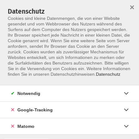
×
Datenschutz
Menü
Cookies sind kleine Datenmengen, die von einer Website
gesendet und vom Webbrowser des Nutzers während des
Surfens auf dem Computer des Nutzers gespeichert werden.
Ihr Browser speichert jede Nachricht in einer kleinen Datei, die
Skip to main content
Cookie genannt wird. Wenn Sie eine weitere Seite vom Server
anfordern, sendet Ihr Browser das Cookie an den Server
zurück. Cookies wurden als zuverlässiger Mechanismus für
Websites entwickelt, um sich Informationen zu merken oder
die Surfaktivitäten des Benutzers aufzuzeichnen. Bitte willigen
Sie in die Verwendung von Cookies ein. Weitere Informationen
finden Sie in unseren Datenschutzhinweisen.
Datenschutz
Notwendig
Spiegeltherapie - Mentales Training
Google-Tracking
In den letzten Jahren hat die Neurowissenschaft zu
einem tieferen Verständnis von Um- und
Matomo
Reorganisationsprozessen des Gehirns bei Patienten
mit neurologischen Erkrankungen (v.a. Schlaganfall)