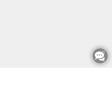
UNSERE DOZIERENDE
KONTAKT
Inhalte
↩
ALLE KURSE
MANUELLE THERAPIE
ZERTIFIKATSKURSE
E-LEARNINGS
ERGOKONZEPT
KONTAKT
SONST SO