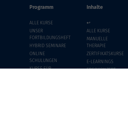
Programm
Inhalte
ALLE KURSE
↩
UNSER
ALLE KURSE
FORTBILDUNGSHEFT
MANUELLE
HYBRID SEMINARE
THERAPIE
ONLINE
ZERTIFIKATSKURSE
SCHULUNGEN
E-LEARNINGS
KURSE FÜR
ERGOKONZEPT
JEDERMANN
KONTAKT
ANMELDEPROBLEME?
SONST SO
E-LEARNINGS
MANUELLE
THERAPIE
UNSER
FORTBILDUNGSHEFT