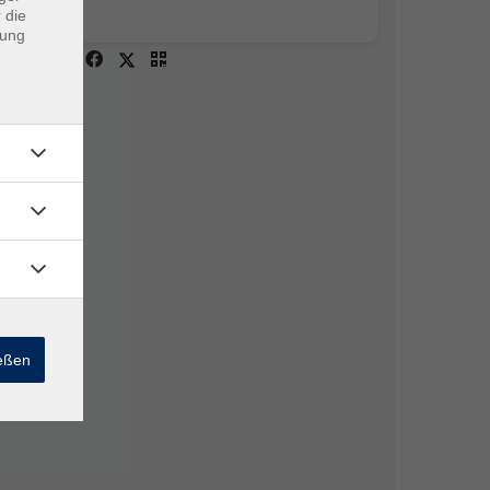
 die
dung
ießen