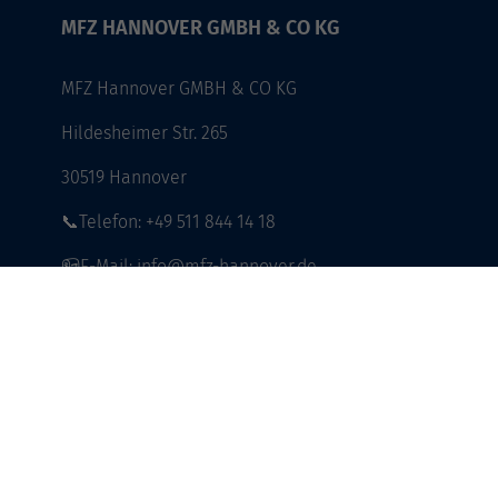
MFZ HANNOVER GMBH & CO KG
MFZ Hannover GMBH & CO KG
Hildesheimer Str. 265
30519 Hannover
📞Telefon: +49 511 844 14 18
📪E-Mail: info@mfz-hannover.de