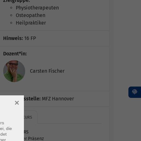
Zielgruppe:
Physiotherapeuten
Osteopathen
Heilpraktiker
Hinweis:
16 FP
Dozent*in:
Carsten Fischer
Geschäftsstelle:
MFZ Hannover
×
HYBRIDKURS
rs
ei, die
HYBRIDKURS
ndet
Online oder Präsenz
ger