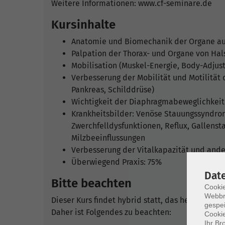
Weitere Informationen: www.cf-seminare.de
Kursinhalte
Anatomie und Biomechanik der Organe aus
Palpation der Thorax- und Organe von Ha
Mobilisation (Muskel-Energie, Body-Adju
Verbesserung der Mobilität und Motilität d
Pankreas, Schilddrüse)
Wichtigkeit der Diaphragmabeweglichkeit
Krankheitsbilder: Venöse Stauungssyndro
Zwerchfelldysfunktionen, Reflux, Gallens
Milzbeeinflussungen
Verbesserung der Vitalkapazität und and
Überwiegend Praxis: 75%
Dat
Bitte beachten
Cookie
Webbr
Dieser Kurs findet hybrid statt, das heißt, er w
gespei
Daher ist Folgendes zu beachten:
Cookie
Ihr Br