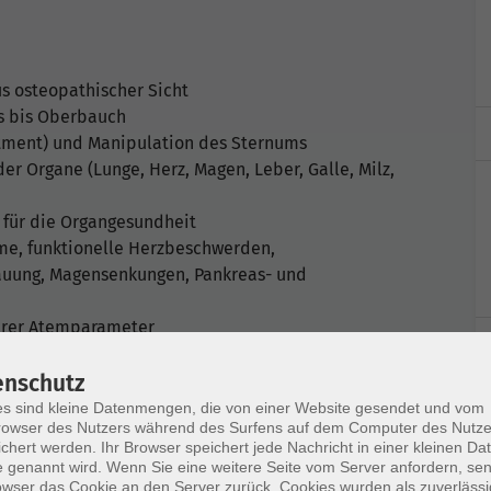
 osteopathischer Sicht
ls bis Oberbauch
stment) und Manipulation des Sternums
er Organe (Lunge, Herz, Magen, Leber, Galle, Milz,
 für die Organgesundheit
me, funktionelle Herzbeschwerden,
tauung, Magensenkungen, Pankreas- und
erer Atemparameter
enschutz
s sind kleine Datenmengen, die von einer Website gesendet und vom
owser des Nutzers während des Surfens auf dem Computer des Nutze
ird sowohl online als auch in Präsenz angeboten.
chert werden. Ihr Browser speichert jede Nachricht in einer kleinen Dat
 genannt wird. Wenn Sie eine weitere Seite vom Server anfordern, se
owser das Cookie an den Server zurück. Cookies wurden als zuverlässi