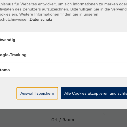
bertragen. Bitte laden Sie die App vorab auf Ihren
ismus für Websites entwickelt, um sich Informationen zu merken oder
tivitäten des Benutzers aufzuzeichnen. Bitte willigen Sie in die Verwen
r die Nutzung.
okies ein. Weitere Informationen finden Sie in unseren
bend für die Bildqualität des Kurses.
schutzhinweisen.
Datenschutz
nktionsfähiges Mikrofon müssen vorhanden sein.
r Kursbeginn im Warteraum.
 und vorgeführt werden, aber nicht haptisch durch
twendig
it freischalten und wie Präsenz-Teilnehmende
ogle-Tracking
.
 nicht kontinuierlich auf den Chat achten. Bitte
tomo
Auswahl speichern
Alle Cookies akzeptieren und schl
Ort / Raum