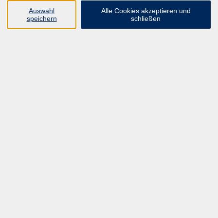
UNSER FORTBILDUNGSHEFT
Auswahl
Alle Cookies akzeptieren und
HYBRID SEMINARE
speichern
schließen
ONLINE SCHULUNGEN
KURSE FÜR JEDERMANN
ANMELDEPROBLEME?
E-LEARNINGS
MANUELLE THERAPIE
UNSER FORTBILDUNGSHEFT
MFZ MÖNCHENGLADBACH
ERGOKONZEPT
UNSERE DOZIERENDE
KONTAKT
Inhalte